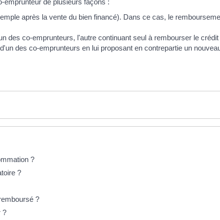
 co-emprunteur de plusieurs façons :
exemple après la vente du bien financé). Dans ce cas, le remboursement
un des co-emprunteurs, l'autre continuant seul à rembourser le crédit i
e d'un des co-emprunteurs en lui proposant en contrepartie un nouvea
sommation ?
toire ?
t remboursé ?
r ?