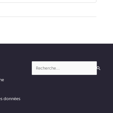
Rechercher :
rme
es données