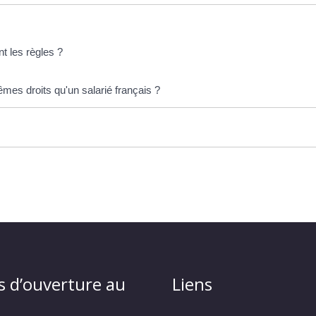
t les règles ?
êmes droits qu'un salarié français ?
s d’ouverture au
Liens