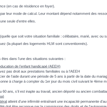
nce (en cas de résidence en foyer).
non par leur mode de calcul. Leur montant dépend notamment des resso
ne seule d'entre elles.
(quelle que soit votre situation familiale : célibataire, marié, avec ou
uez (la plupart des logements HLM sont conventionnés).
 êtes dans l'une des situations suivantes :
d'éducation de l'enfant handicapé (AEEH)
ez pas droit aux prestations familiales ou à l'AEEH
er de l'aide durant une période de 5 ans à partir de la date du maria
sonne à charge à compter du 1
er
jour du mois civil suivant le 4
ème
mo
 60 ans, s'il est inapte au travail, ancien déporté ou ancien combat
pa)
téral
atteint d'une infirmité entraînant une incapacité permanente d'
bilité doit être reconnue par la commission des droits et de l'auton