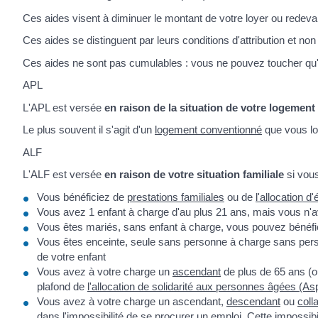
Ces aides visent à diminuer le montant de votre loyer ou redeva
Ces aides se distinguent par leurs conditions d'attribution et 
Ces aides ne sont pas cumulables : vous ne pouvez toucher qu'u
APL
L'APL est versée
en raison de la situation de votre logement
Le plus souvent il s'agit d'un
logement conventionné
que vous lo
ALF
L'ALF est versée
en raison de votre situation familiale
si vous
Vous bénéficiez de
prestations familiales
ou de
l'allocation 
Vous avez 1 enfant à charge d'au plus 21 ans, mais vous n'av
Vous êtes mariés, sans enfant à charge, vous pouvez bénéfici
Vous êtes enceinte, seule sans personne à charge sans per
de votre enfant
Vous avez à votre charge un
ascendant
de plus de 65 ans (ou
plafond de
l'allocation de solidarité aux personnes âgées (As
Vous avez à votre charge un ascendant,
descendant
ou
colla
dans l'impossibilité de se procurer un emploi. Cette impossi