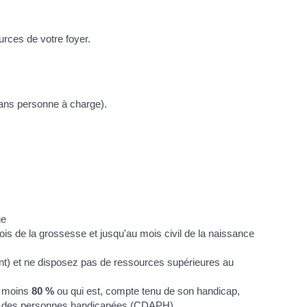
urces de votre foyer.
 sans personne à charge).
ge
is de la grossesse et jusqu'au mois civil de la naissance
tant) et ne disposez pas de ressources supérieures au
au moins
80 %
ou qui est, compte tenu de son handicap,
omie des personnes handicapées (CDAPH).