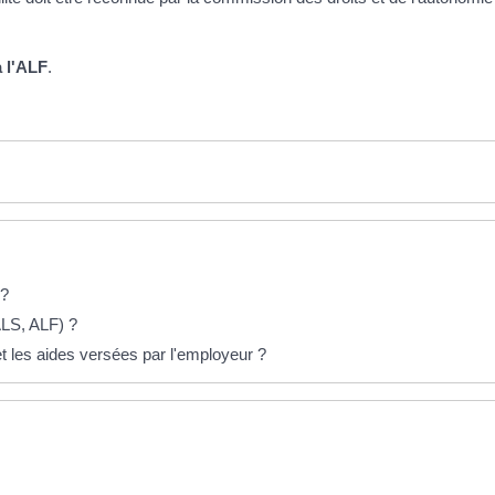
à l'ALF
.
 ?
ALS, ALF) ?
 et les aides versées par l'employeur ?