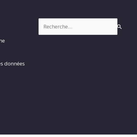
Rechercher :
rme
es données