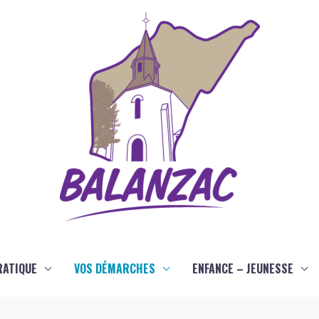
RATIQUE
VOS DÉMARCHES
ENFANCE – JEUNESSE