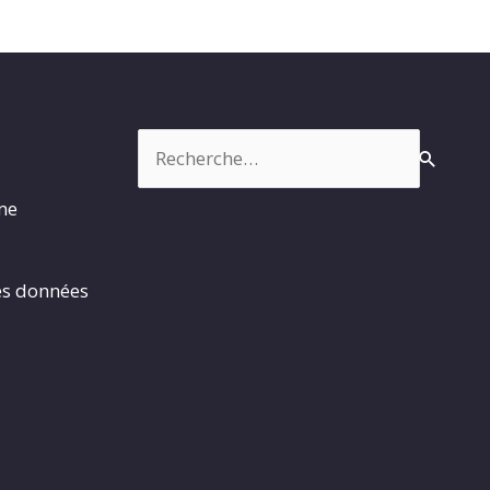
Rechercher :
rme
es données