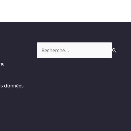
Rechercher :
rme
es données