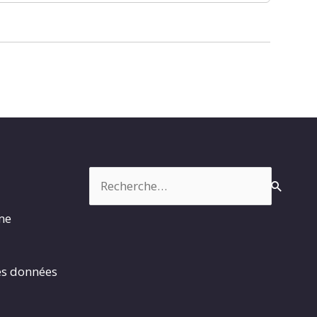
Rechercher :
rme
es données