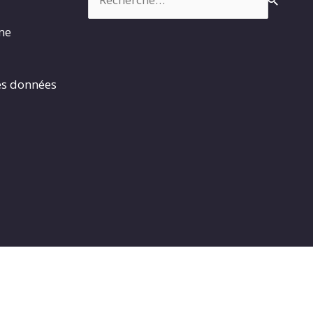
rme
es données