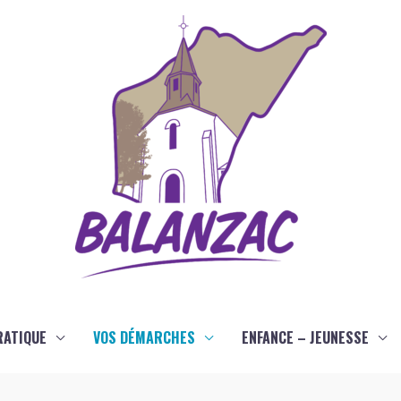
RATIQUE
VOS DÉMARCHES
ENFANCE – JEUNESSE