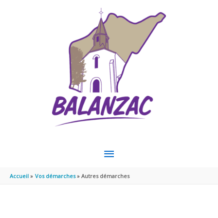
Aller au contenu
Aller au pied de page
MENU
PRINCIPAL
Accueil
Vos démarches
Autres démarches