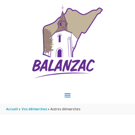
Aller au contenu
Aller au pied de page
MENU
PRINCIPAL
Accueil
Vos démarches
Autres démarches