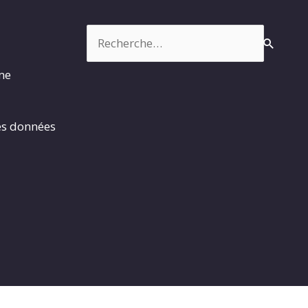
Rechercher :
rme
es données