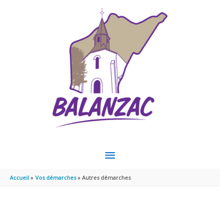
Aller au contenu
Aller au pied de page
MENU
PRINCIPAL
Accueil
Vos démarches
Autres démarches