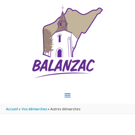
Aller au contenu
Aller au pied de page
MENU
PRINCIPAL
Accueil
Vos démarches
Autres démarches