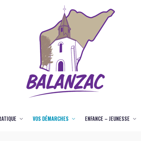
RATIQUE
VOS DÉMARCHES
ENFANCE – JEUNESSE