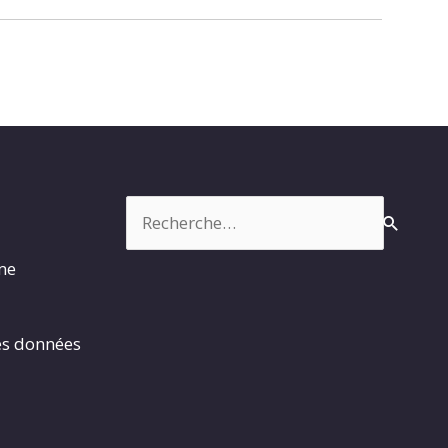
Rechercher :
rme
es données