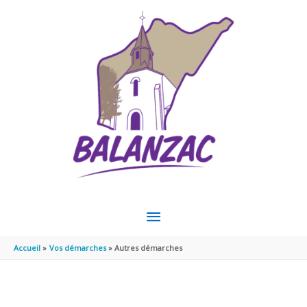
Aller au contenu
Aller au pied de page
MENU
PRINCIPAL
Accueil
Vos démarches
Autres démarches