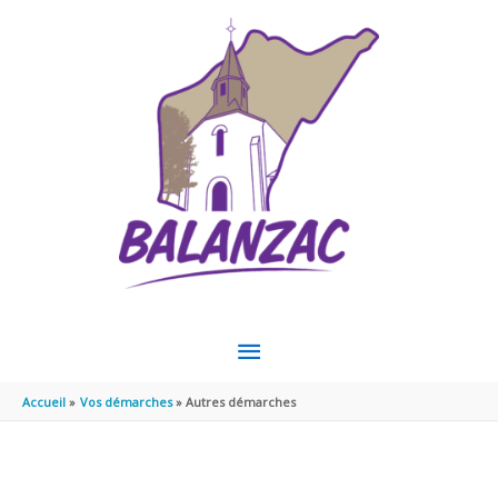
Aller au contenu
Aller au pied de page
MENU
PRINCIPAL
Accueil
Vos démarches
Autres démarches