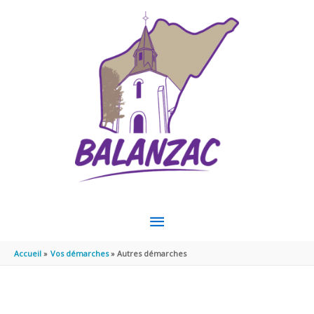
Aller au contenu
Aller au pied de page
MENU
PRINCIPAL
Accueil
Vos démarches
Autres démarches