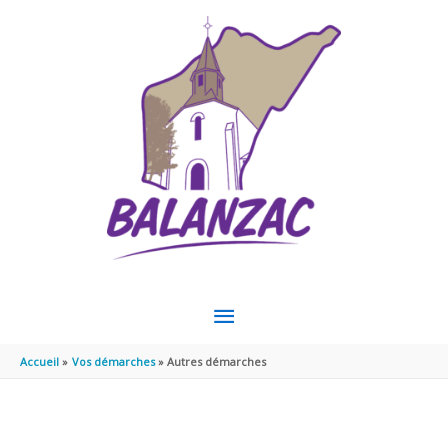
Aller au contenu
Aller au pied de page
MENU
PRINCIPAL
Accueil
Vos démarches
Autres démarches