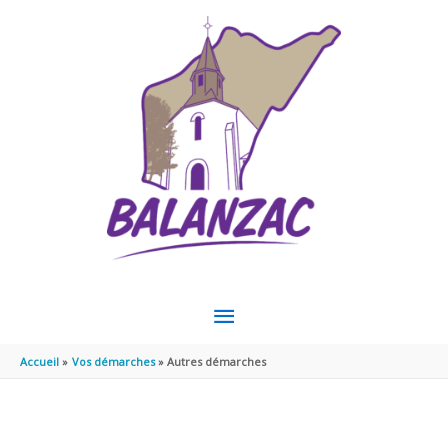
Aller au contenu
Aller au pied de page
MENU
PRINCIPAL
Accueil
Vos démarches
Autres démarches