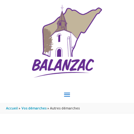
Aller au contenu
Aller au pied de page
MENU
PRINCIPAL
Accueil
Vos démarches
Autres démarches