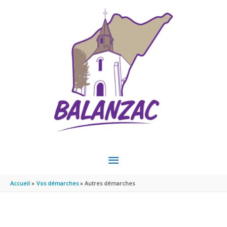
Aller au contenu
Aller au pied de page
MENU
PRINCIPAL
Accueil
Vos démarches
Autres démarches