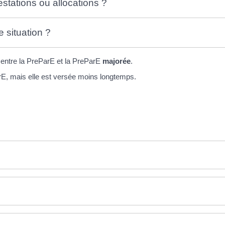
stations ou allocations ?
situation ?
 entre la PreParE et la PreParE
majorée
.
rE, mais elle est versée moins longtemps.