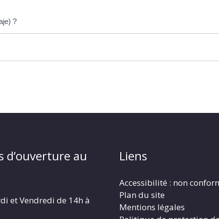
aje) ?
s d’ouverture au
Liens
Accessibilité : non confo
Plan du site
di et Vendredi de 14h à
Mentions légales