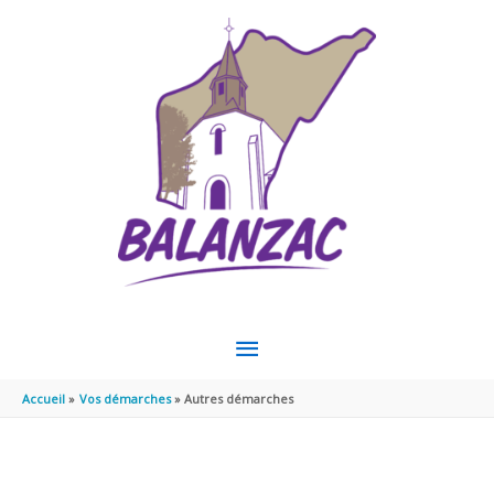
Aller au contenu
Aller au pied de page
MENU
PRINCIPAL
Accueil
Vos démarches
Autres démarches