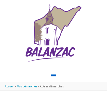
Aller au contenu
Aller au pied de page
MENU
PRINCIPAL
Accueil
Vos démarches
Autres démarches