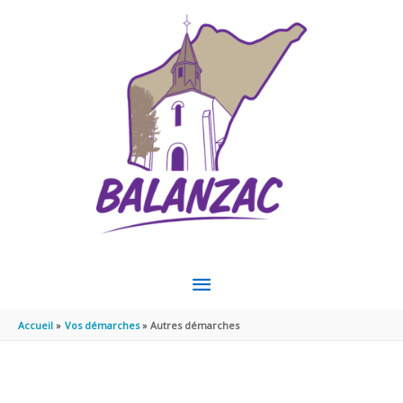
Aller au contenu
Aller au pied de page
MENU
PRINCIPAL
Accueil
Vos démarches
Autres démarches