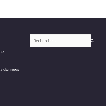
Rechercher :
rme
es données