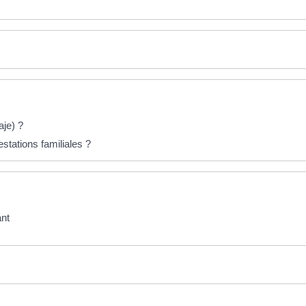
aje) ?
stations familiales ?
ant