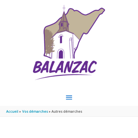
Aller au contenu
Aller au pied de page
MENU
PRINCIPAL
Accueil
Vos démarches
Autres démarches