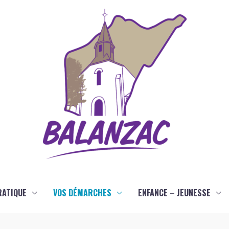
RATIQUE
VOS DÉMARCHES
ENFANCE – JEUNESSE