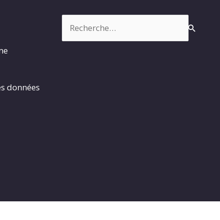
Rechercher :
rme
es données