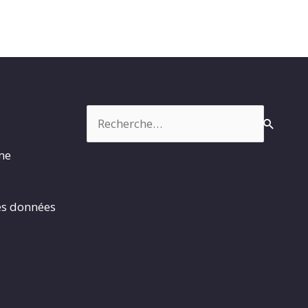
Rechercher :
rme
es données