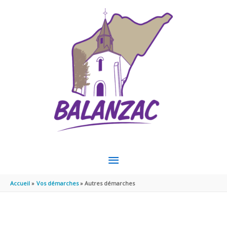
Aller au contenu
Aller au pied de page
MENU
PRINCIPAL
Accueil
Vos démarches
Autres démarches