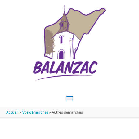
Aller au contenu
Aller au pied de page
MENU
PRINCIPAL
Accueil
Vos démarches
Autres démarches