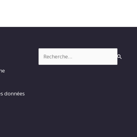
Rechercher :
rme
es données