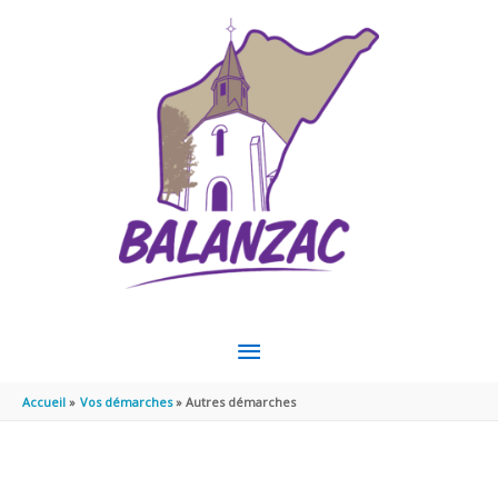
Aller au contenu
Aller au pied de page
MENU
PRINCIPAL
Accueil
Vos démarches
Autres démarches