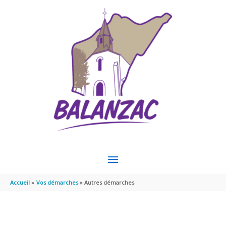
Aller au contenu
Aller au pied de page
MENU
PRINCIPAL
Accueil
Vos démarches
Autres démarches