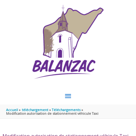
Aller au contenu
Aller au pied de page
MENU
PRINCIPAL
Accueil
téléchargement
Téléchargements
Modification autorisation de stationnement véhicule Taxi