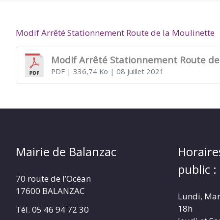
DE
Modif Arrêté Stationnement Route de la Moulinette
BALANZAC
Modif Arrêté Stationnement Route de 
PDF
| 336,74 Ko
| 08 Juillet 2021
Mairie de Balanzac
Horaire
public :
70 route de l’Océan
17600 BALANZAC
Lundi, Mar
18h
Tél. 05 46 94 72 30