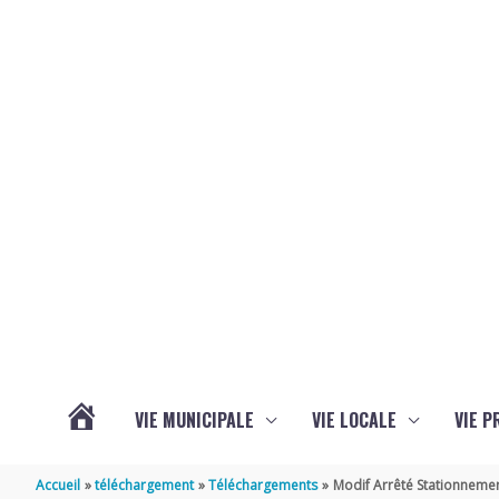
Aller au contenu
Aller au pied de page
VIE MUNICIPALE
VIE LOCALE
VIE P
ACTUALITÉS
Accueil
téléchargement
Téléchargements
Modif Arrêté Stationnemen