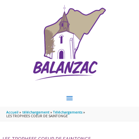
Aller au contenu
Aller au pied de page
MENU
PRINCIPAL
Accueil
téléchargement
Téléchargements
LES TROPHEES COEUR DE SAINTONGE