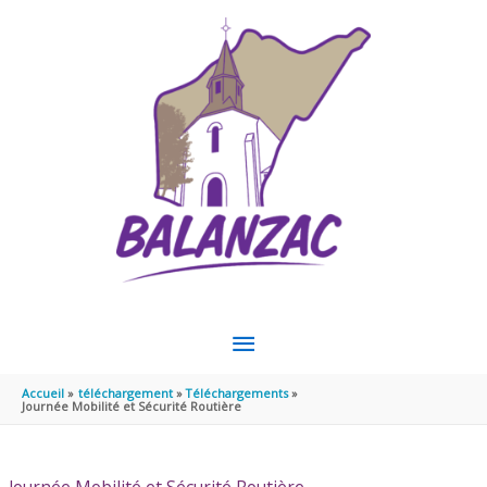
Aller au contenu
Aller au pied de page
MENU
PRINCIPAL
Accueil
téléchargement
Téléchargements
Journée Mobilité et Sécurité Routière