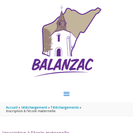
Aller au contenu
Aller au pied de page
MENU
PRINCIPAL
Accueil
téléchargement
Téléchargements
Inscription à l’école maternelle