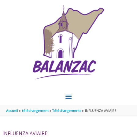
Aller au contenu
Aller au pied de page
MENU
PRINCIPAL
Accueil
téléchargement
Téléchargements
INFLUENZA AVIAIRE
INFLUENZA AVIAIRE