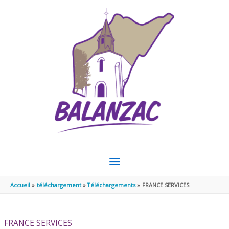
Aller au contenu
Aller au pied de page
MENU
PRINCIPAL
Accueil
téléchargement
Téléchargements
FRANCE SERVICES
FRANCE SERVICES