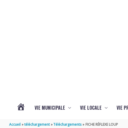
Aller au contenu
Aller au pied de page
VIE MUNICIPALE
VIE LOCALE
VIE P
ACTUALITÉS
Accueil
téléchargement
Téléchargements
FICHE RÉFLEXE LOUP