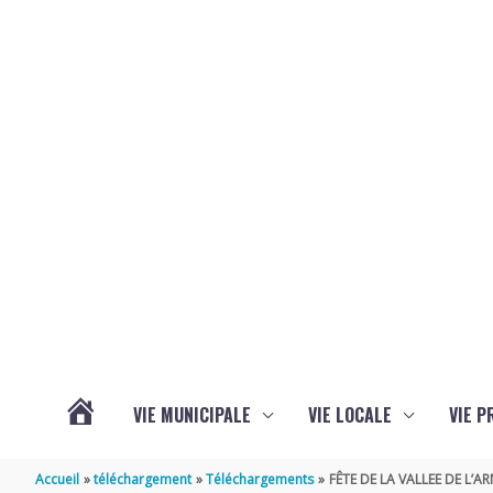
Aller au contenu
Aller au pied de page
VIE MUNICIPALE
VIE LOCALE
VIE P
ACTUALITÉS
Accueil
téléchargement
Téléchargements
FÊTE DE LA VALLEE DE L’