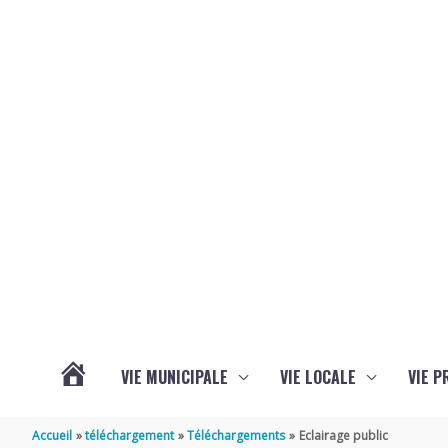
Aller au contenu
Aller au pied de page
VIE MUNICIPALE
VIE LOCALE
VIE P
ACTUALITÉS
Accueil
téléchargement
Téléchargements
Eclairage public