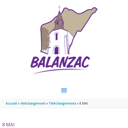
Aller au contenu
Aller au pied de page
MENU
PRINCIPAL
Accueil
téléchargement
Téléchargements
8 MAI
8 MAI