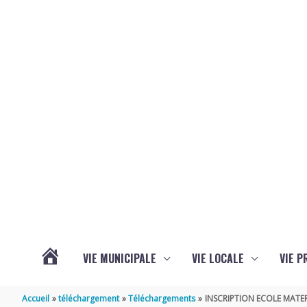
Aller au contenu
Aller au pied de page
VIE MUNICIPALE
VIE LOCALE
VIE P
ACTUALITÉS
Accueil
téléchargement
Téléchargements
INSCRIPTION ECOLE MATE