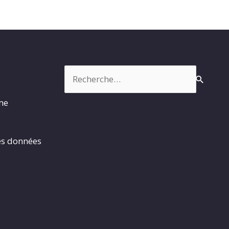
Rechercher :
rme
es données