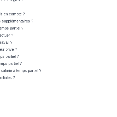
pris en compte ?
es supplémentaires ?
emps partiel ?
fectuer ?
ravail ?
ur privé ?
ps partiel ?
emps partiel ?
 salarié à temps partiel ?
iliales ?