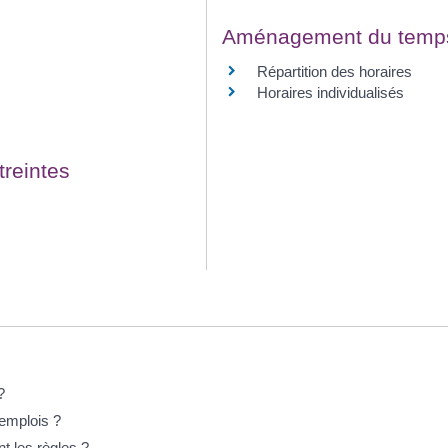
Aménagement du temps 
Répartition des horaires
Horaires individualisés
treintes
?
 emplois ?
t les règles ?