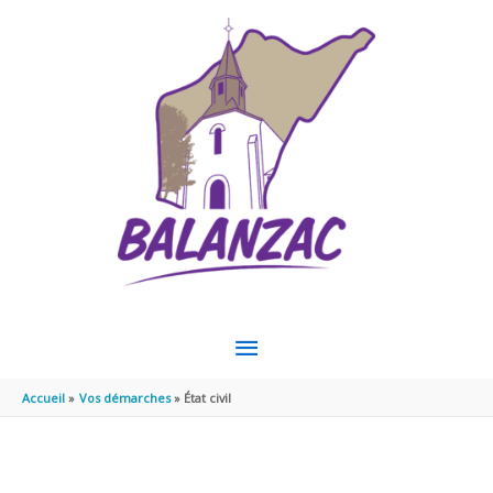
Aller au contenu
Aller au pied de page
MENU
PRINCIPAL
Accueil
Vos démarches
État civil