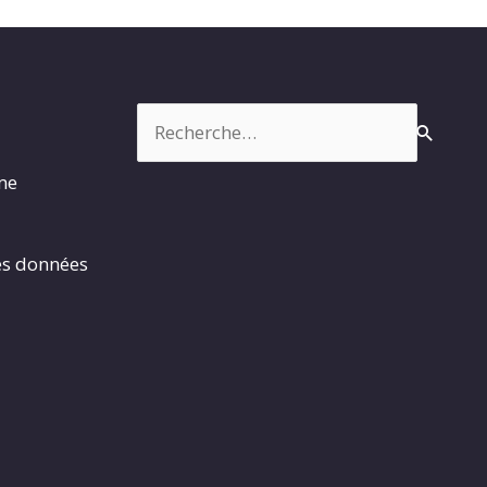
Rechercher :
rme
es données