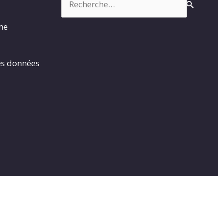
rme
es données